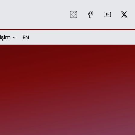
tişim
EN